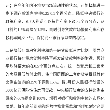
元；在今年年内还将视市场流动性的状况，可能择机进一
步下调存款准备金率
0.25-0.5
个百分点。降低中央银行的
政策利率，即
7
天期逆回购操作利率下调
0.2
个百分点，从
目前的
1.7%
调降至
1.5%
，同时引导贷款市场报价利率和存
款利率同步下行，保持商业银行净息差的稳定。
二是降低存量房贷利率和统一房贷最低首付比例。引导商
业银行将存量房贷利率降至新发放贷款利率的附近，预计
平均降幅大约在
0.5
个百分点左右。统一首套房和二套房
的房贷最低首付比例，将全国层面的二套房贷款最低首付
比例由当前的
25%
下调到
15%
。将
5
月份人民银行创设的
3000
亿元保障性住房再贷款，中央银行资金的支持比例由
原来的
60%
提高到
100%
，增强对银行和收购主体的市场化
激励。将年底前到期的经营性物业贷款和“金融
16
条”这两