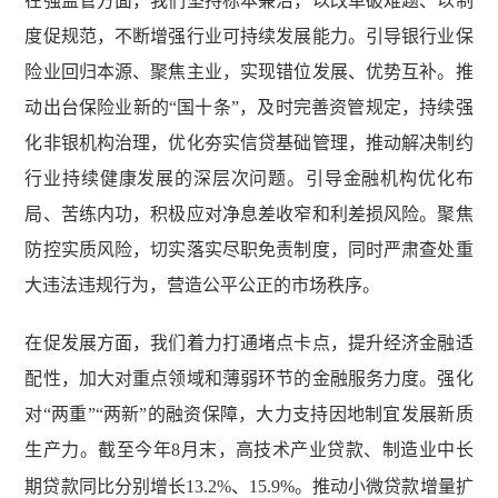
在强监管方面，我们坚持标本兼治，以改革破难题、以制
度促规范，不断增强行业可持续发展能力。引导银行业保
险业回归本源、聚焦主业，实现错位发展、优势互补。推
动出台保险业新的“国十条”，及时完善资管规定，持续强
化非银机构治理，优化夯实信贷基础管理，推动解决制约
行业持续健康发展的深层次问题。引导金融机构优化布
局、苦练内功，积极应对净息差收窄和利差损风险。聚焦
防控实质风险，切实落实尽职免责制度，同时严肃查处重
大违法违规行为，营造公平公正的市场秩序。
在促发展方面，我们着力打通堵点卡点，提升经济金融适
配性，加大对重点领域和薄弱环节的金融服务力度。强化
对“两重”“两新”的融资保障，大力支持因地制宜发展新质
生产力。截至今年
8
月末，高技术产业贷款、制造业中长
期贷款同比分别增长
13.2%
、
15.9%
。推动小微贷款增量扩