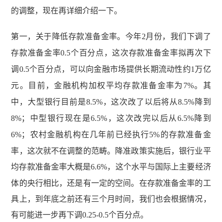
的调整，现在再详细介绍一下。
第一，关于降低存款准备金率。今年
2
月份，我们下调了
存款准备金率
0.5
个百分点，这次存款准备金率拟再次下
调
0.5
个百分点，可以向金融市场提供长期流动性约
1
万亿
元。目前，金融机构加权平均存款准备金率为
7%
。其
中，大型银行目前是
8.5%
，这次改了以后将从
8.5%
降到
8%
；中型银行现在是
6.5%
，这次改完以后从
6.5%
降到
6%
；农村金融机构在几年前已经执行
5%
的存款准备金
率，这次就不在调整的范畴。降准政策实施后，银行业平
均存款准备金率大概是
6.6%
，这个水平与国际上主要经济
体的央行相比，还是有一定的空间。在存款准备金率的工
具上，到年底之前还有三个月时间，我们也会根据情况，
有可能进一步再下调
0.25-0.5
个百分点。