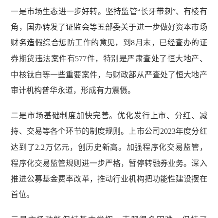
一是市场生态进一步好转。坚持监管“长牙带刺”、有棱有
角，国办转发了证监会等五部委关于进一步做好资本市场
财务造假综合惩防工作的意见，到
8
月末，已经查办的证
券期货违法案件有
577
件，特别是严肃查处了恒大地产、
中核钛白等一些重要案件，与财政部从严查处了恒大地产
审计机构普华永道，形成有力震慑。
二是市场基础制度加快完善。优化发行上市、分红、减
持、交易等各个环节的制度规则。上市公司
2023
年度分红
达到了
2.2
万亿元，创历史新高。加强程序化交易监管，
程序化交易监管规则进一步严格，暂停转融券业务。深入
推进公募基金费率改革，推动行业机构把功能性建设摆在
首位。