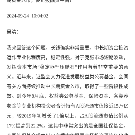
期资金入市，促进投融资平衡？
2024-09-24 10
:
04
:
02
吴清
：
我来回答这个问题。长钱确实非常重要。中长期资金投资
运作专业化程度高，稳定性强，对于克服市场短期波动，
发挥资本市场“稳定器”“压舱石”作用有着非常重要的意
义。近年来，证监会大力促进发展权益类公募基金，会同
有关方面持续推动中长期资金入市，取得了一些阶段性成
效。到今年
8
月底，权益类公募基金、保险资金、各类养
老金等专业机构投资者合计持有
A
股流通市值接近
15
万亿
元，较
2019
年初增长了
1
倍以上，占
A
股流通市值比例从
17%
提高到
22.2%
。这其中非常突出的是全国社保基金。