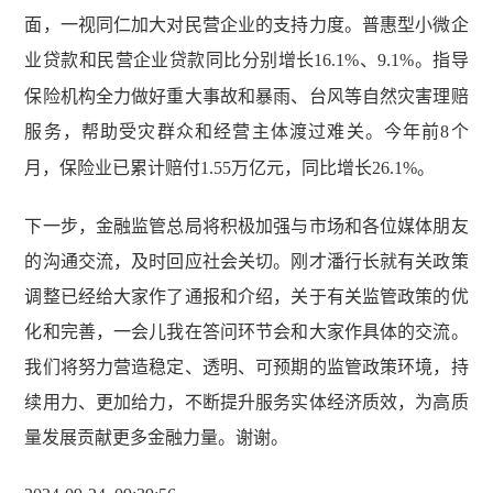
面，一视同仁加大对民营企业的支持力度。普惠型小微企
业贷款和民营企业贷款同比分别增长
16.1%
、
9.1%
。指导
保险机构全力做好重大事故和暴雨、台风等自然灾害理赔
服务，帮助受灾群众和经营主体渡过难关。今年前
8
个
月，保险业已累计赔付
1.55
万亿元，同比增长
26.1%
。
下一步，金融监管总局将积极加强与市场和各位媒体朋友
的沟通交流，及时回应社会关切。刚才潘行长就有关政策
调整已经给大家作了通报和介绍，关于有关监管政策的优
化和完善，一会儿我在答问环节会和大家作具体的交流。
我们将努力营造稳定、透明、可预期的监管政策环境，持
续用力、更加给力，不断提升服务实体经济质效，为高质
量发展贡献更多金融力量。谢谢。