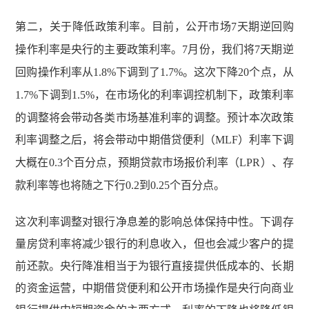
第二，关于降低政策利率。目前，公开市场
7
天期逆回购
操作利率是央行的主要政策利率。
7
月份，我们将
7
天期逆
回购操作利率从
1.8%
下调到了
1.7%
。这次下降
20
个点，从
1.7%
下调到
1.5%
，在市场化的利率调控机制下，政策利率
的调整将会带动各类市场基准利率的调整。预计本次政策
利率调整之后，将会带动中期借贷便利（
MLF
）利率下调
大概在
0.3
个百分点，预期贷款市场报价利率（
LPR
）、存
款利率等也将随之下行
0.2
到
0.25
个百分点。
这次利率调整对银行净息差的影响总体保持中性。下调存
量房贷利率将减少银行的利息收入，但也会减少客户的提
前还款。央行降准相当于为银行直接提供低成本的、长期
的资金运营，中期借贷便利和公开市场操作是央行向商业