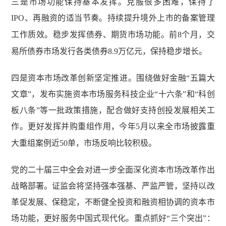
三是市场功能保持基本发挥。克服很多困难，保持了
IPO
、再融资的适当节奏。持续提升境外上市的备案管理
工作质效。稳步发挥债券、期货市场功能。前
8
个月，交
易所债券市场发行各类债券
8.9
万亿元，保持稳步增长。
四是资本市场改革创新坚定推进。围绕做好金融“五篇大
文章”，发布实施资本市场服务科技企业“十六条”和“科创
板八条”等一批政策措施，配合做好支持创投发展相关工
作。更好发挥并购重组作用，今年
5
月以来全市场披露重
大重组案例近
50
单，市场反响比较积极。
党的二十届三中全会对进一步全面深化资本市场改革作出
战略部署。证监会将坚持强本强基、严监严管，坚持以改
革促发展、保稳定，不断健全投资和融资相协调的资本市
场功能，更好服务中国式现代化。重点抓好“三个突出”：