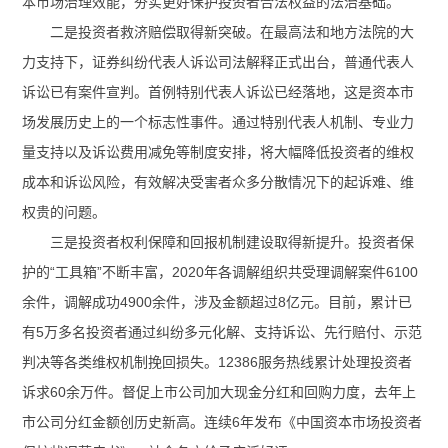
本市场治理效能，夯实更好保护投资者合法权益的法治基础。
二是投资者救济赔偿取得新突破。在最高法和地方法院的大
力支持下，证券纠纷代表人诉讼司法解释正式出台，普通代表人
诉讼已有案件宣判。首例特别代表人诉讼已经落地，这是资本市
场发展历史上的一个标志性事件。通过特别代表人机制、专业力
量支持以及诉讼费用减免等制度安排，将大幅降低投资者的维权
成本和诉讼风险，有效解决受害者众多分散情况下的起诉难、维
权贵的问题。
三是投资者权利保障和回报机制建设取得新提升。投资者保
护的“工具箱”不断丰富，2020年各调解组织共受理调解案件6100
余件，调解成功4900余件，涉及金额超过8亿元。目前，累计已
有5万多名投资者通过纠纷多元化解、支持诉讼、先行赔付、示范
判决等各类维权机制挽回损失。12386服务热线累计处理投资者
诉求60余万件。督促上市公司加大现金分红和回购力度，去年上
市公司分红金额创历史新高。连续6年发布《中国资本市场投资者