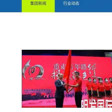
集团新闻
行业动态