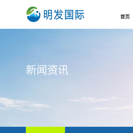
首页
新闻资讯