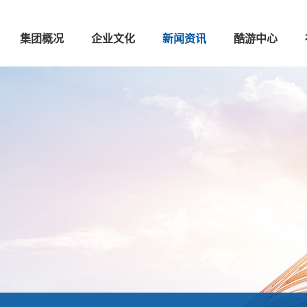
集团概况
企业文化
新闻资讯
酷游中心