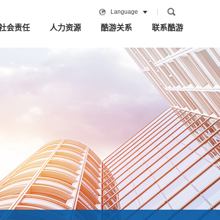
Language
社会责任
人力资源
酷游关系
联系酷游